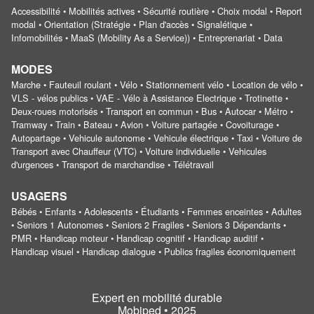
Accessibilité • Mobilités actives • Sécurité routière • Choix modal • Report
modal • Orientation (Stratégie • Plan d'accès • Signalétique •
Infomobilités • MaaS (Mobility As a Service)) • Entreprenariat • Data
MODES
Marche • Fauteuil roulant • Vélo • Stationnement vélo • Location de vélo •
VLS - vélos publics • VAE - Vélo à Assistance Electrique • Trotinette •
Deux-roues motorisés • Transport en commun • Bus • Autocar • Métro •
Tramway • Train • Bateau • Avion • Voiture partagée • Covoiturage •
Autopartage • Vehicule autonome • Vehicule électrique • Taxi • Voiture de
Transport avec Chauffeur (VTC) • Voiture individuelle • Vehicules
d'urgences • Transport de marchandise • Télétravail
USAGERS
Bébés • Enfants • Adolescents • Étudiants • Femmes enceintes • Adultes
• Seniors 1 Autonomes • Seniors 2 Fragiles • Seniors 3 Dépendants •
PMR • Handicap moteur • Handicap cognitif • Handicap auditif •
Handicap visuel • Handicap dialogue • Publics fragiles économiquement
Expert en mobilité durable
Mobiped • 2025