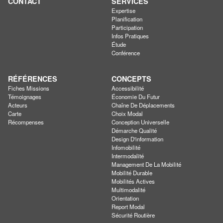
CONTACT
SERVICES
Expertise
Planification
Participation
Infos Pratiques
Étude
Conférence
RÉFÉRENCES
CONCEPTS
Fiches Missions
Accessibilité
Témoignages
Économie Du Futur
Acteurs
Chaîne De Déplacements
Carte
Choix Modal
Récompenses
Conception Universelle
Démarche Qualité
Design D'information
Infomobilité
Intermodalité
Management De La Mobilité
Mobilité Durable
Mobilités Actives
Multimodalité
Orientation
Report Modal
Sécurité Routière