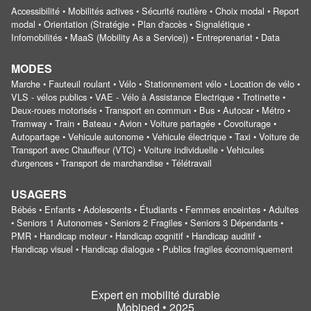
Accessibilité • Mobilités actives • Sécurité routière • Choix modal • Report
modal • Orientation (Stratégie • Plan d'accès • Signalétique •
Infomobilités • MaaS (Mobility As a Service)) • Entreprenariat • Data
MODES
Marche • Fauteuil roulant • Vélo • Stationnement vélo • Location de vélo •
VLS - vélos publics • VAE - Vélo à Assistance Electrique • Trotinette •
Deux-roues motorisés • Transport en commun • Bus • Autocar • Métro •
Tramway • Train • Bateau • Avion • Voiture partagée • Covoiturage •
Autopartage • Vehicule autonome • Vehicule électrique • Taxi • Voiture de
Transport avec Chauffeur (VTC) • Voiture individuelle • Vehicules
d'urgences • Transport de marchandise • Télétravail
USAGERS
Bébés • Enfants • Adolescents • Étudiants • Femmes enceintes • Adultes
• Seniors 1 Autonomes • Seniors 2 Fragiles • Seniors 3 Dépendants •
PMR • Handicap moteur • Handicap cognitif • Handicap auditif •
Handicap visuel • Handicap dialogue • Publics fragiles économiquement
Expert en mobilité durable
Mobiped • 2025