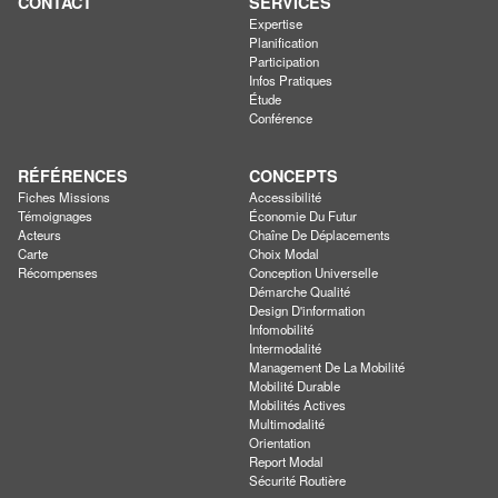
CONTACT
SERVICES
Expertise
Planification
Participation
Infos Pratiques
Étude
Conférence
RÉFÉRENCES
CONCEPTS
Fiches Missions
Accessibilité
Témoignages
Économie Du Futur
Acteurs
Chaîne De Déplacements
Carte
Choix Modal
Récompenses
Conception Universelle
Démarche Qualité
Design D'information
Infomobilité
Intermodalité
Management De La Mobilité
Mobilité Durable
Mobilités Actives
Multimodalité
Orientation
Report Modal
Sécurité Routière